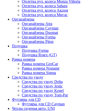
Оплетка рул. колеса Monza Vittoria
Оплетка рул. колеса Sahara
Оплетка рул. колеса Акция
Оплетка рул. колеса Мигас
Органайзеры
Органайзеры Atra
Органайзеры Cayman
Органайзеры Duomat
Органайзеры Forma
Органайзеры Piton
Подушка
Подушка Forma
Подушка Rotex (GT)
Рамка номера
Рамка номера GroCar
Рамка номера Noname
Рамка номера Sigma
Средства по уходу
Средства по уходу Delta
Средства по уходу Jestic
Средства по уходу Kegel
Средства по уходу Tom-Par
Футляры для CD
Футляры для CD Cayman
Чехлы сиденья авто. UNI