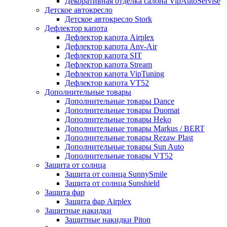
Декоративная отделка салона VipAutoServise
Детское автокресло
Детское автокресло Stork
Дефлектор капота
Дефлектор капота Airplex
Дефлектор капота Anv-Air
Дефлектор капота SIT
Дефлектор капота Stream
Дефлектор капота VipTuning
Дефлектор капота VT52
Дополнительные товары
Дополнительные товары Dance
Дополнительные товары Duomat
Дополнительные товары Heko
Дополнительные товары Markus / BERT
Дополнительные товары Rezaw Plast
Дополнительные товары Sun Auto
Дополнительные товары VT52
Защита от солнца
Защита от солнца SunnySmile
Защита от солнца Sunshield
Защита фар
Защита фар Airplex
Защитные накидки
Защитные накидки Piton