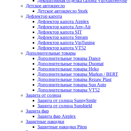
Декоративная отделка салона VipAutoServise
Детское автокресло
Детское автокресло Stork
Дефлектор капота
Дефлектор капота Airplex
Дефлектор капота Anv-Air
Дефлектор капота SIT
Дефлектор капота Stream
Дефлектор капота VipTuning
Дефлектор капота VT52
Дополнительные товары
Дополнительные товары Dance
Дополнительные товары Duomat
Дополнительные товары Heko
Дополнительные товары Markus / BERT
Дополнительные товары Rezaw Plast
Дополнительные товары Sun Auto
Дополнительные товары VT52
Защита от солнца
Защита от солнца SunnySmile
Защита от солнца Sunshield
Защита фар
Защита фар Airplex
Защитные накидки
Защитные накидки Piton