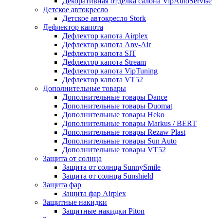
Декоративная отделка салона VipAutoServise
Детское автокресло
Детское автокресло Stork
Дефлектор капота
Дефлектор капота Airplex
Дефлектор капота Anv-Air
Дефлектор капота SIT
Дефлектор капота Stream
Дефлектор капота VipTuning
Дефлектор капота VT52
Дополнительные товары
Дополнительные товары Dance
Дополнительные товары Duomat
Дополнительные товары Heko
Дополнительные товары Markus / BERT
Дополнительные товары Rezaw Plast
Дополнительные товары Sun Auto
Дополнительные товары VT52
Защита от солнца
Защита от солнца SunnySmile
Защита от солнца Sunshield
Защита фар
Защита фар Airplex
Защитные накидки
Защитные накидки Piton