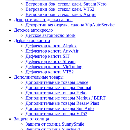
Ветровики бок. стекол клей. Stream Nero
Ветровики бок. стекол клей. VT52
Ветровики бок. стекол клей. Акция
Декоративная отделка салона
Декоративная отделка салона VipAutoServise
Детское автокресло
Детское автокресло Stork
Дефлектор капота
Дефлектор капота Airplex
Дефлектор капота Anv-Air
Дефлектор капота SIT
Дефлектор капота Stream
Дефлектор капота VipTuning
Дефлектор капота VT52
Дополнительные товары
Дополнительные товары Dance
Дополнительные товары Duomat
Дополнительные товары Heko
Дополнительные товары Markus / BERT
Дополнительные товары Rezaw Plast
Дополнительные товары Sun Auto
Дополнительные товары VT52
Защита от солнца
Защита от солнца SunnySmile
Защита от солнца Sunshield