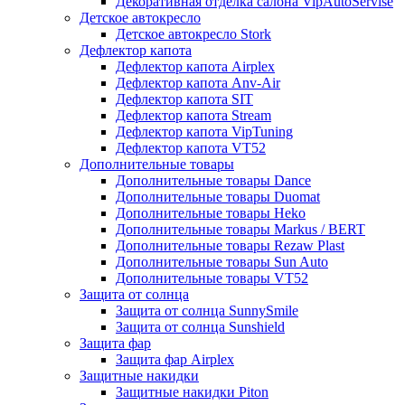
Декоративная отделка салона VipAutoServise
Детское автокресло
Детское автокресло Stork
Дефлектор капота
Дефлектор капота Airplex
Дефлектор капота Anv-Air
Дефлектор капота SIT
Дефлектор капота Stream
Дефлектор капота VipTuning
Дефлектор капота VT52
Дополнительные товары
Дополнительные товары Dance
Дополнительные товары Duomat
Дополнительные товары Heko
Дополнительные товары Markus / BERT
Дополнительные товары Rezaw Plast
Дополнительные товары Sun Auto
Дополнительные товары VT52
Защита от солнца
Защита от солнца SunnySmile
Защита от солнца Sunshield
Защита фар
Защита фар Airplex
Защитные накидки
Защитные накидки Piton