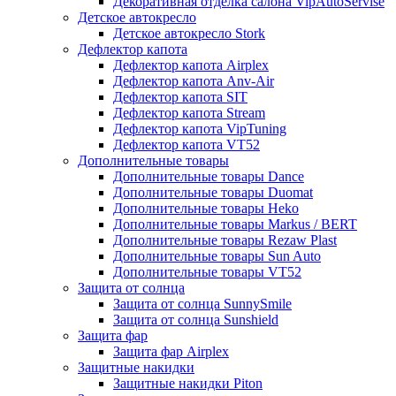
Декоративная отделка салона VipAutoServise
Детское автокресло
Детское автокресло Stork
Дефлектор капота
Дефлектор капота Airplex
Дефлектор капота Anv-Air
Дефлектор капота SIT
Дефлектор капота Stream
Дефлектор капота VipTuning
Дефлектор капота VT52
Дополнительные товары
Дополнительные товары Dance
Дополнительные товары Duomat
Дополнительные товары Heko
Дополнительные товары Markus / BERT
Дополнительные товары Rezaw Plast
Дополнительные товары Sun Auto
Дополнительные товары VT52
Защита от солнца
Защита от солнца SunnySmile
Защита от солнца Sunshield
Защита фар
Защита фар Airplex
Защитные накидки
Защитные накидки Piton