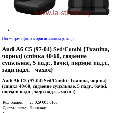
Посмотреть фото в оригинальном размере
Audi A6 C5 (97-04) Sed/Combi {Тканіна,
чорны} (спінка 40/60, сядзенне
суцэльнае, 5 падг., бачкi, пярэдні падл.,
задн.падл. - чахол)
Audi A6 C5 (97-04) Sed/Combi {Тканіна, чорны}
(спінка 40/60, сядзенне суцэльнае, 5 падг., бачкi,
пярэдні падл., задн.падл. - чахол)
Код товара:
28-029-001-0103
Доступность:
На складе