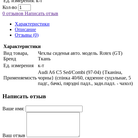
Ед. измерения:
к-т
Кол-во
0 отзывов
Написать отзыв
Характеристики
Описание
Отзывы (0)
Характеристики
Вид товара,
Чехлы сиденья авто. модель. Rotex (GT)
Бренд
Ткань
Ед. измерения
к-т
Audi A6 C5 Sed/Combi (97-04) {Тканіна,
Применяемость
чорны} (спінка 40/60, сядзенне суцэльнае, 5
падг., бачкi, пярэдні падл., задн.падл. - чахол)
Написать отзыв
Ваше имя:
Ваш отзыв