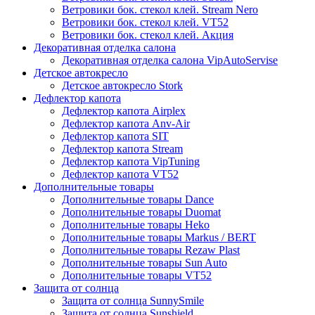
Ветровики бок. стекол клей. Stream Nero
Ветровики бок. стекол клей. VT52
Ветровики бок. стекол клей. Акция
Декоративная отделка салона
Декоративная отделка салона VipAutoServise
Детское автокресло
Детское автокресло Stork
Дефлектор капота
Дефлектор капота Airplex
Дефлектор капота Anv-Air
Дефлектор капота SIT
Дефлектор капота Stream
Дефлектор капота VipTuning
Дефлектор капота VT52
Дополнительные товары
Дополнительные товары Dance
Дополнительные товары Duomat
Дополнительные товары Heko
Дополнительные товары Markus / BERT
Дополнительные товары Rezaw Plast
Дополнительные товары Sun Auto
Дополнительные товары VT52
Защита от солнца
Защита от солнца SunnySmile
Защита от солнца Sunshield