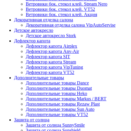
Ветровики бок. стекол клей. Stream Nero
Ветровики бок. стекол клей. VT52
Ветровики бок. стекол клей. Акция
Декоративная отделка салона
Декоративная отделка салона VipAutoServise
Детское автокресло
Детское автокресло Stork
Дефлектор капота
Дефлектор капота Airplex
Дефлектор капота Anv-Air
Дефлектор капота SIT
Дефлектор капота Stream
Дефлектор капота VipTuning
Дефлектор капота VT52
Дополнительные товары
Дополнительные товары Dance
Дополнительные товары Duomat
Дополнительные товары Heko
Дополнительные товары Markus / BERT
Дополнительные товары Rezaw Plast
Дополнительные товары Sun Auto
Дополнительные товары VT52
Защита от солнца
Защита от солнца SunnySmile
Защита от солнца Sunshield