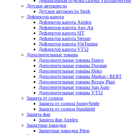
Декоративная отделка салона VipAutoServise
Детское автокресло
Детское автокресло Stork
Дефлектор капота
Дефлектор капота Airplex
Дефлектор капота Anv-Air
Дефлектор капота SIT
Дефлектор капота Stream
Дефлектор капота VipTuning
Дефлектор капота VT52
Дополнительные товары
Дополнительные товары Dance
Дополнительные товары Duomat
Дополнительные товары Heko
Дополнительные товары Markus / BERT
Дополнительные товары Rezaw Plast
Дополнительные товары Sun Auto
Дополнительные товары VT52
Защита от солнца
Защита от солнца SunnySmile
Защита от солнца Sunshield
Защита фар
Защита фар Airplex
Защитные накидки
Защитные накидки Piton