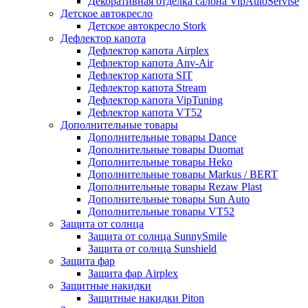
Декоративная отделка салона VipAutoServise
Детское автокресло
Детское автокресло Stork
Дефлектор капота
Дефлектор капота Airplex
Дефлектор капота Anv-Air
Дефлектор капота SIT
Дефлектор капота Stream
Дефлектор капота VipTuning
Дефлектор капота VT52
Дополнительные товары
Дополнительные товары Dance
Дополнительные товары Duomat
Дополнительные товары Heko
Дополнительные товары Markus / BERT
Дополнительные товары Rezaw Plast
Дополнительные товары Sun Auto
Дополнительные товары VT52
Защита от солнца
Защита от солнца SunnySmile
Защита от солнца Sunshield
Защита фар
Защита фар Airplex
Защитные накидки
Защитные накидки Piton