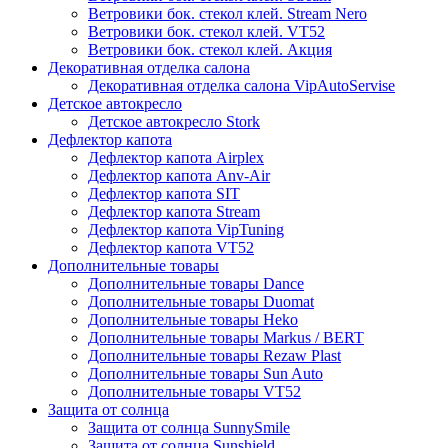
Ветровики бок. стекол клей. Stream Nero
Ветровики бок. стекол клей. VT52
Ветровики бок. стекол клей. Акция
Декоративная отделка салона
Декоративная отделка салона VipAutoServise
Детское автокресло
Детское автокресло Stork
Дефлектор капота
Дефлектор капота Airplex
Дефлектор капота Anv-Air
Дефлектор капота SIT
Дефлектор капота Stream
Дефлектор капота VipTuning
Дефлектор капота VT52
Дополнительные товары
Дополнительные товары Dance
Дополнительные товары Duomat
Дополнительные товары Heko
Дополнительные товары Markus / BERT
Дополнительные товары Rezaw Plast
Дополнительные товары Sun Auto
Дополнительные товары VT52
Защита от солнца
Защита от солнца SunnySmile
Защита от солнца Sunshield