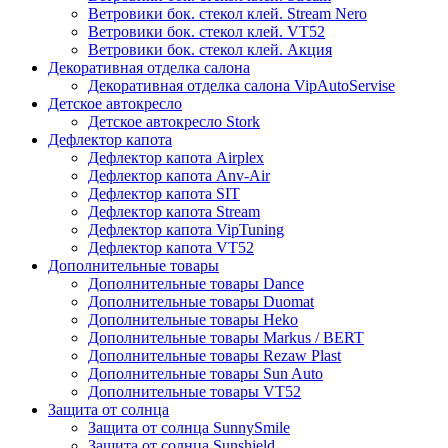
Ветровики бок. стекол клей. Stream Nero
Ветровики бок. стекол клей. VT52
Ветровики бок. стекол клей. Акция
Декоративная отделка салона
Декоративная отделка салона VipAutoServise
Детское автокресло
Детское автокресло Stork
Дефлектор капота
Дефлектор капота Airplex
Дефлектор капота Anv-Air
Дефлектор капота SIT
Дефлектор капота Stream
Дефлектор капота VipTuning
Дефлектор капота VT52
Дополнительные товары
Дополнительные товары Dance
Дополнительные товары Duomat
Дополнительные товары Heko
Дополнительные товары Markus / BERT
Дополнительные товары Rezaw Plast
Дополнительные товары Sun Auto
Дополнительные товары VT52
Защита от солнца
Защита от солнца SunnySmile
Защита от солнца Sunshield