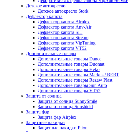
Декоративная отделка салона VipAutoServise
Детское автокресло
Детское автокресло Stork
Дефлектор капота
Дефлектор капота Airplex
Дефлектор капота Anv-Air
Дефлектор капота SIT
Дефлектор капота Stream
Дефлектор капота VipTuning
Дефлектор капота VT52
Дополнительные товары
Дополнительные товары Dance
Дополнительные товары Duomat
Дополнительные товары Heko
Дополнительные товары Markus / BERT
Дополнительные товары Rezaw Plast
Дополнительные товары Sun Auto
Дополнительные товары VT52
Защита от солнца
Защита от солнца SunnySmile
Защита от солнца Sunshield
Защита фар
Защита фар Airplex
Защитные накидки
Защитные накидки Piton